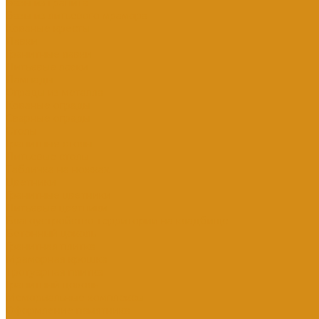
Вазы из гранита
Вазы из литьевого мрамора
Кованые кресты
Лавки
Гранитные лавки
Литьевые лавки
Лампады
Ограды из металла
Кованые ограды
Сварные ограды
Столы
Гранитные столы
Литьевые столы
Табличка на ножках
Цветники
Гранитные цветники
Литьевые цветники
Благоустройство территории на кладбище
Бетонный цоколь
Гранитная плитка
Мраморная крошка
Тротуарная плитка
Гранитный цоколь
Мемориальные комплексы
Оформление памятника