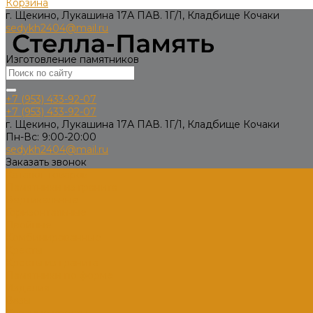
Корзина
г. Щекино, Лукашина 17А ПАВ. 1Г/1, Кладбище Кочаки
sedykh2404@mail.ru
Изготовление памятников
+7 (953) 433-92-07
+7 (953) 433-92-07
г. Щекино, Лукашина 17А ПАВ. 1Г/1, Кладбище Кочаки
Пн-Вс: 9:00-20:00
sedykh2404@mail.ru
Заказать звонок
Каталог товаров
Памятники из гранита
Вертикальные
Горизонтальные
Двойные
Комбинированные
Кресты
Кресты из гранита
Памятники по форме
Изделия
Вазы