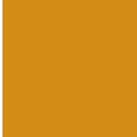
Кованые кресты
Лавки
Лампады
Ограды из металла
Столы
Табличка на ножках
Цветники
Благоустройство территории на кладбище
Бетонный цоколь
Гранитная плитка
Мраморная крошка
Тротуарная плитка
Гранитный цоколь
Мемориальные комплексы
Оформление памятника
Гравировка портрета и ФИО
Дополнительное оформление
Фото в стекле
Фотокерамика
Скульптуры на могилу
Скульптуры из литьевого мрамора
Доп. услуги
О компании
Отзывы
Политика конфиденциальности