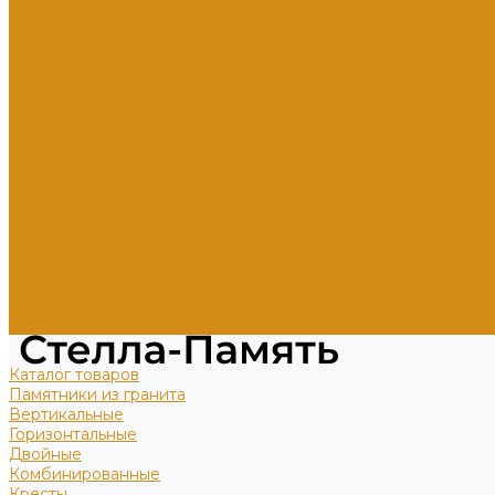
Гравировка портрета и ФИО
Дополнительное оформление
Фото в стекле
Фотокерамика
Скульптуры на могилу
Скульптуры из литьевого мрамора
Доп. услуги
О компании
Отзывы
Политика конфиденциальности
Цены
Прямые гранитные памятники
Стоимость работ по каталогу Литье
Стоимость работ по каталогу Гранит
Наши работы
Отзывы о нас
Контакты
Каталог товаров
Памятники из гранита
Вертикальные
Горизонтальные
Двойные
Комбинированные
Кресты