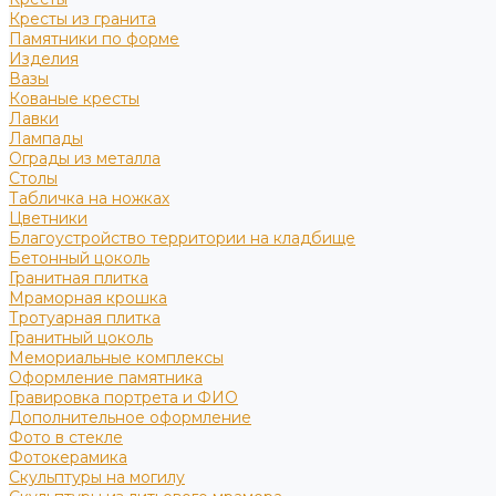
Кресты из гранита
Памятники по форме
Изделия
Вазы
Кованые кресты
Лавки
Лампады
Ограды из металла
Столы
Табличка на ножках
Цветники
Благоустройство территории на кладбище
Бетонный цоколь
Гранитная плитка
Мраморная крошка
Тротуарная плитка
Гранитный цоколь
Мемориальные комплексы
Оформление памятника
Гравировка портрета и ФИО
Дополнительное оформление
Фото в стекле
Фотокерамика
Скульптуры на могилу