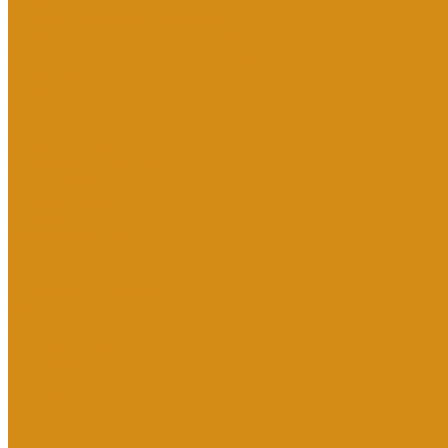
Цены
Прямые гранитные памятники
Стоимость работ по каталогу Литье
Стоимость работ по каталогу Гранит
Наши работы
Отзывы о нас
Контакты
...
Каталог товаров
Памятники из гранита
Вертикальные
Горизонтальные
Двойные
Комбинированные
Кресты
Кресты из гранита
Памятники по форме
Арка
Детские
Мусульманские
С ангелом
С лебедем
С сердцем
Изделия
Вазы