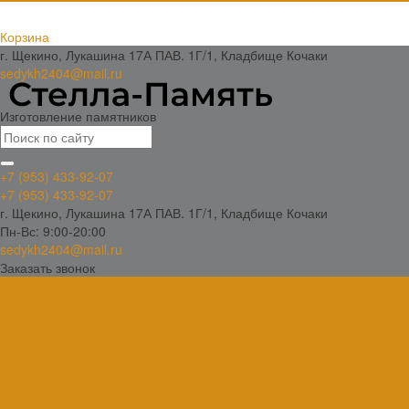
Корзина
г. Щекино, Лукашина 17А ПАВ. 1Г/1, Кладбище Кочаки
sedykh2404@mail.ru
Изготовление памятников
+7 (953) 433-92-07
+7 (953) 433-92-07
г. Щекино, Лукашина 17А ПАВ. 1Г/1, Кладбище Кочаки
Пн-Вс: 9:00-20:00
sedykh2404@mail.ru
Заказать звонок
...
Каталог товаров
Памятники из гранита
Вертикальные
Горизонтальные
Двойные
Комбинированные