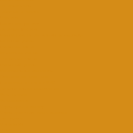
Литьевые столы
Табличка на ножках
Цветники
Гранитные цветники
Литьевые цветники
Благоустройство территории на кладбище
Бетонный цоколь
Гранитная плитка
Мраморная крошка
Тротуарная плитка
Гранитный цоколь
Мемориальные комплексы
Оформление памятника
Гравировка портрета и ФИО
Дополнительное оформление
Фото в стекле
Фотокерамика
Скульптуры на могилу
Скульптуры из литьевого мрамора
Доп. услуги
О компании
Отзывы