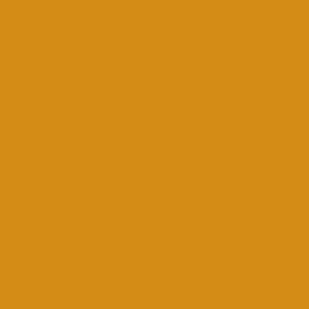
Кресты
Кресты из гранита
Памятники по форме
Арка
Детские
Мусульманские
С ангелом
С лебедем
С сердцем
Изделия
Вазы
Вазы из гранита
Вазы из литьевого мрамора
Кованые кресты
Лавки
Гранитные лавки
Литьевые лавки
Лампады
Ограды из металла
Кованые ограды
Сварные ограды
Столы
Гранитные столы