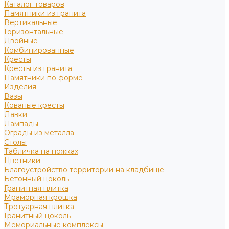
Каталог товаров
Памятники из гранита
Вертикальные
Горизонтальные
Двойные
Комбинированные
Кресты
Кресты из гранита
Памятники по форме
Изделия
Вазы
Кованые кресты
Лавки
Лампады
Ограды из металла
Столы
Табличка на ножках
Цветники
Благоустройство территории на кладбище
Бетонный цоколь
Гранитная плитка
Мраморная крошка
Тротуарная плитка
Гранитный цоколь
Мемориальные комплексы