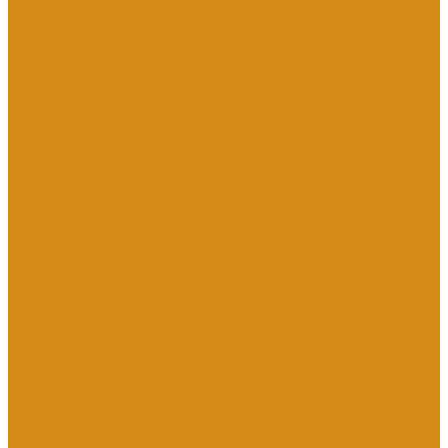
Скульптуры на могилу
Скульптуры из литьевого мрамора
Доп. услуги
О компании
Отзывы
Политика конфиденциальности
Цены
Прямые гранитные памятники
Стоимость работ по каталогу Литье
Стоимость работ по каталогу Гранит
Наши работы
Отзывы о нас
Контакты
...
Каталог товаров
Памятники из гранита
Вертикальные
Горизонтальные
Двойные
Комбинированные
Кресты
Кресты из гранита
Памятники по форме
Арка
Детские