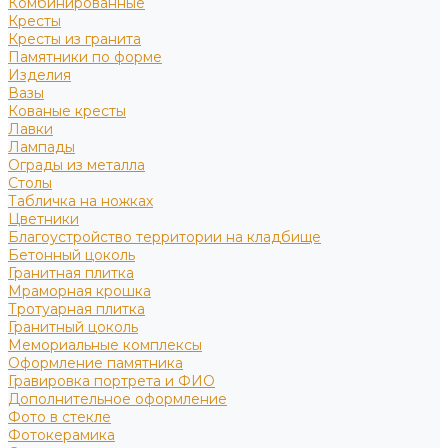
Комбинированные
Кресты
Кресты из гранита
Памятники по форме
Изделия
Вазы
Кованые кресты
Лавки
Лампады
Ограды из металла
Столы
Табличка на ножках
Цветники
Благоустройство территории на кладбище
Бетонный цоколь
Гранитная плитка
Мраморная крошка
Тротуарная плитка
Гранитный цоколь
Мемориальные комплексы
Оформление памятника
Гравировка портрета и ФИО
Дополнительное оформление
Фото в стекле
Фотокерамика