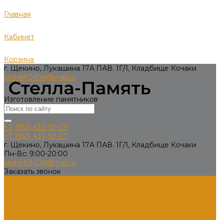
Главная
Кабинет
Корзина
г. Щекино, Лукашина 17А ПАВ. 1Г/1, Кладбище Кочаки
sedykh2404@mail.ru
Изготовление памятников
+7 (953) 433-92-07
+7 (953) 433-92-07
г. Щекино, Лукашина 17А ПАВ. 1Г/1, Кладбище Кочаки
Пн-Вс: 9:00-20:00
sedykh2404@mail.ru
Заказать звонок
Каталог товаров
Памятники из гранита
Вертикальные
Горизонтальные
Двойные