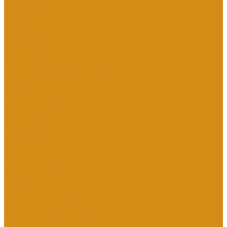
Мусульманские
С ангелом
С лебедем
С сердцем
Изделия
Вазы
Вазы из гранита
Вазы из литьевого мрамора
Кованые кресты
Лавки
Гранитные лавки
Литьевые лавки
Лампады
Ограды из металла
Кованые ограды
Сварные ограды
Столы
Гранитные столы
Литьевые столы
Табличка на ножках
Цветники
Гранитные цветники
Литьевые цветники
Благоустройство территории на кладбище
Бетонный цоколь