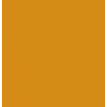
Комбинированные
Кресты
Кресты из гранита
Памятники по форме
Изделия
Вазы
Кованые кресты
Лавки
Лампады
Ограды из металла
Столы
Табличка на ножках
Цветники
Благоустройство территории на кладбище
Бетонный цоколь
Гранитная плитка
Мраморная крошка
Тротуарная плитка
Гранитный цоколь
Мемориальные комплексы
Оформление памятника
Гравировка портрета и ФИО
Дополнительное оформление
Фото в стекле
Фотокерамика