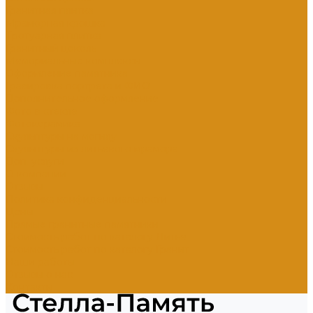
Гранитная плитка
Мраморная крошка
Тротуарная плитка
Гранитный цоколь
Мемориальные комплексы
Оформление памятника
Гравировка портрета и ФИО
Дополнительное оформление
Фото в стекле
Фотокерамика
Скульптуры на могилу
Скульптуры из литьевого мрамора
Доп. услуги
О компании
Отзывы
Политика конфиденциальности
Цены
Прямые гранитные памятники
Стоимость работ по каталогу Литье
Стоимость работ по каталогу Гранит
Наши работы
Отзывы о нас
Контакты