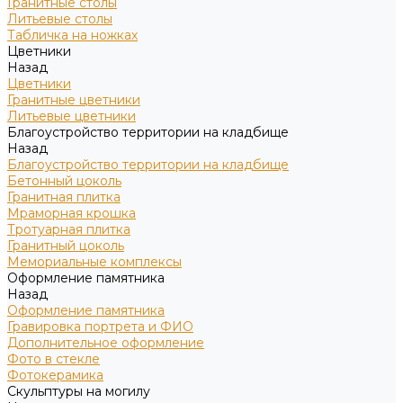
Гранитные столы
Литьевые столы
Табличка на ножках
Цветники
Назад
Цветники
Гранитные цветники
Литьевые цветники
Благоустройство территории на кладбище
Назад
Благоустройство территории на кладбище
Бетонный цоколь
Гранитная плитка
Мраморная крошка
Тротуарная плитка
Гранитный цоколь
Мемориальные комплексы
Оформление памятника
Назад
Оформление памятника
Гравировка портрета и ФИО
Дополнительное оформление
Фото в стекле
Фотокерамика
Скульптуры на могилу