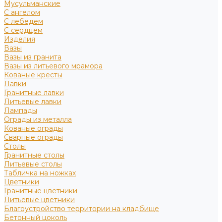
Мусульманские
С ангелом
С лебедем
С сердцем
Изделия
Вазы
Вазы из гранита
Вазы из литьевого мрамора
Кованые кресты
Лавки
Гранитные лавки
Литьевые лавки
Лампады
Ограды из металла
Кованые ограды
Сварные ограды
Столы
Гранитные столы
Литьевые столы
Табличка на ножках
Цветники
Гранитные цветники
Литьевые цветники
Благоустройство территории на кладбище
Бетонный цоколь