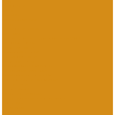
Вазы
Кованые кресты
Лавки
Лампады
Ограды из металла
Столы
Табличка на ножках
Цветники
Благоустройство территории на кладбище
Бетонный цоколь
Гранитная плитка
Мраморная крошка
Тротуарная плитка
Гранитный цоколь
Мемориальные комплексы
Оформление памятника
Гравировка портрета и ФИО
Дополнительное оформление
Фото в стекле
Фотокерамика
Скульптуры на могилу
Скульптуры из литьевого мрамора
Доп. услуги
О компании
Отзывы