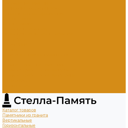
Оформление памятника
Гравировка портрета и ФИО
Дополнительное оформление
Фото в стекле
Фотокерамика
Скульптуры на могилу
Скульптуры из литьевого мрамора
Доп. услуги
О компании
Отзывы
Политика конфиденциальности
Цены
Прямые гранитные памятники
Стоимость работ по каталогу Литье
Стоимость работ по каталогу Гранит
Наши работы
Отзывы о нас
Контакты
Каталог товаров
Памятники из гранита
Вертикальные
Горизонтальные