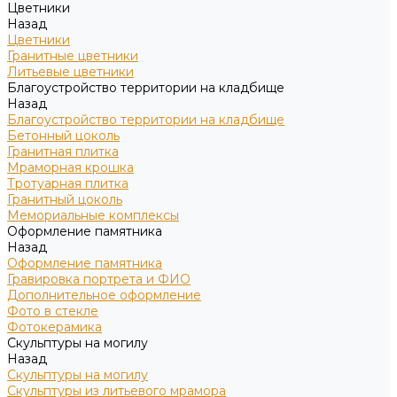
Цветники
Назад
Цветники
Гранитные цветники
Литьевые цветники
Благоустройство территории на кладбище
Назад
Благоустройство территории на кладбище
Бетонный цоколь
Гранитная плитка
Мраморная крошка
Тротуарная плитка
Гранитный цоколь
Мемориальные комплексы
Оформление памятника
Назад
Оформление памятника
Гравировка портрета и ФИО
Дополнительное оформление
Фото в стекле
Фотокерамика
Скульптуры на могилу
Назад
Скульптуры на могилу
Скульптуры из литьевого мрамора