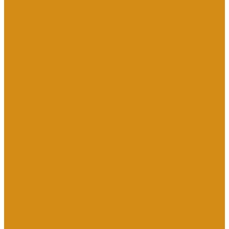
Политика конфиденциальности
Цены
Прямые гранитные памятники
Стоимость работ по каталогу Литье
Стоимость работ по каталогу Гранит
Наши работы
Отзывы о нас
Контакты
...
Каталог товаров
Памятники из гранита
Вертикальные
Горизонтальные
Двойные
Комбинированные
Кресты
Кресты из гранита
Памятники по форме
Арка
Детские
Мусульманские
С ангелом
С лебедем
С сердцем
Изделия