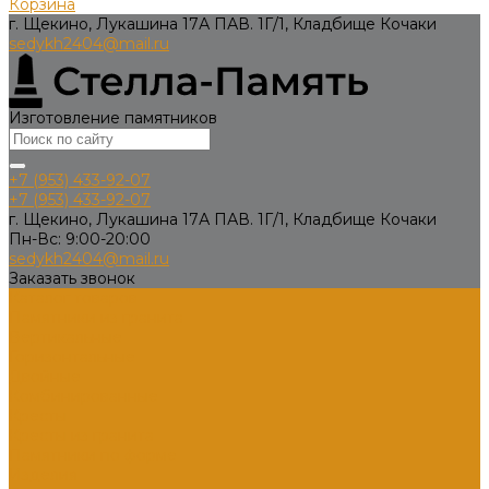
Корзина
г. Щекино, Лукашина 17А ПАВ. 1Г/1, Кладбище Кочаки
sedykh2404@mail.ru
Изготовление памятников
+7 (953) 433-92-07
+7 (953) 433-92-07
г. Щекино, Лукашина 17А ПАВ. 1Г/1, Кладбище Кочаки
Пн-Вс: 9:00-20:00
sedykh2404@mail.ru
Заказать звонок
Каталог товаров
Памятники из гранита
Вертикальные
Горизонтальные
Двойные
Комбинированные
Кресты
Кресты из гранита
Памятники по форме
Изделия