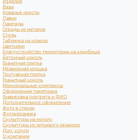
Изделия
Вазы
Кованые кресты
Лавки
Лампады
Ограды из металла
Столы
Табличка на ножках
Цветники
Благоустройство территории на кладбище
Бетонный цоколь
Гранитная плитка
Мраморная крошка
Тротуарная плитка
Гранитный цоколь
Мемориальные комплексы
Оформление памятника
Гравировка портрета и ФИО
Дополнительное оформление
Фото в стекле
Фотокерамика
Скульптуры на могилу
Скульптуры из литьевого мрамора
Доп. услуги
О компании