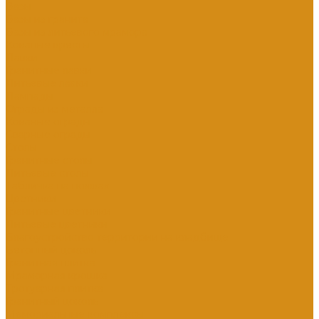
Вазы
Вазы из гранита
Вазы из литьевого мрамора
Кованые кресты
Лавки
Гранитные лавки
Литьевые лавки
Лампады
Ограды из металла
Кованые ограды
Сварные ограды
Столы
Гранитные столы
Литьевые столы
Табличка на ножках
Цветники
Гранитные цветники
Литьевые цветники
Благоустройство территории на кладбище
Бетонный цоколь
Гранитная плитка
Мраморная крошка
Тротуарная плитка
Гранитный цоколь
Мемориальные комплексы