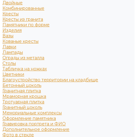
Двойные
Комбинированные
Кресты
Кресты из гранита
Памятники по форме
Изделия
Вазы
Кованые кресты
Лавки
Лампады
Ограды из металла
Столы
Табличка на ножках
Цветники
Благоустройство территории на кладбище
Бетонный цоколь
Гранитная плитка
Мраморная крошка
Тротуарная плитка
Гранитный цоколь
Мемориальные комплексы
Оформление памятника
Гравировка портрета и ФИО
Дополнительное оформление
Фото в стекле