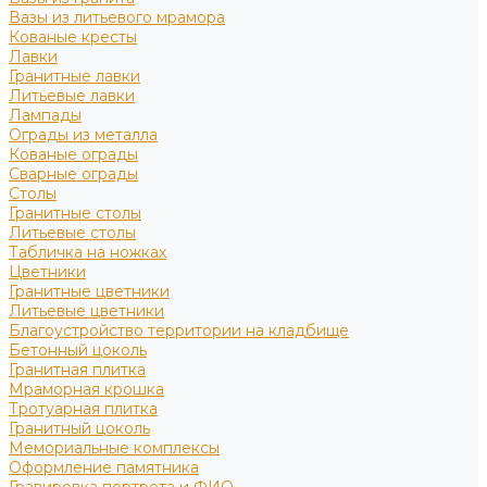
Вазы из литьевого мрамора
Кованые кресты
Лавки
Гранитные лавки
Литьевые лавки
Лампады
Ограды из металла
Кованые ограды
Сварные ограды
Столы
Гранитные столы
Литьевые столы
Табличка на ножках
Цветники
Гранитные цветники
Литьевые цветники
Благоустройство территории на кладбище
Бетонный цоколь
Гранитная плитка
Мраморная крошка
Тротуарная плитка
Гранитный цоколь
Мемориальные комплексы
Оформление памятника