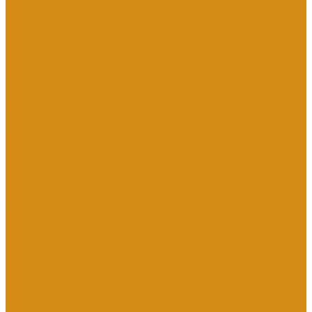
Вазы из гранита
Вазы из литьевого мрамора
Кованые кресты
Лавки
Гранитные лавки
Литьевые лавки
Лампады
Ограды из металла
Кованые ограды
Сварные ограды
Столы
Гранитные столы
Литьевые столы
Табличка на ножках
Цветники
Гранитные цветники
Литьевые цветники
Благоустройство территории на кладбище
Бетонный цоколь
Гранитная плитка
Мраморная крошка
Тротуарная плитка
Гранитный цоколь
Мемориальные комплексы
Оформление памятника