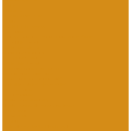
Кованые кресты
Лавки
Лампады
Ограды из металла
Столы
Табличка на ножках
Цветники
Благоустройство территории на кладбище
Бетонный цоколь
Гранитная плитка
Мраморная крошка
Тротуарная плитка
Гранитный цоколь
Мемориальные комплексы
Оформление памятника
Гравировка портрета и ФИО
Дополнительное оформление
Фото в стекле
Фотокерамика
Скульптуры на могилу
Скульптуры из литьевого мрамора
Доп. услуги
О компании
Отзывы
Политика конфиденциальности