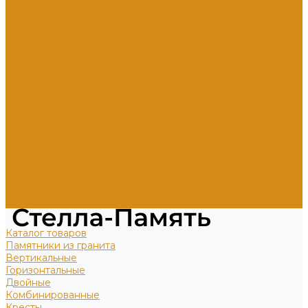
Гравировка портрета и ФИО
Дополнительное оформление
Фото в стекле
Фотокерамика
Скульптуры на могилу
Скульптуры из литьевого мрамора
Доп. услуги
О компании
Отзывы
Политика конфиденциальности
Цены
Прямые гранитные памятники
Стоимость работ по каталогу Литье
Стоимость работ по каталогу Гранит
Наши работы
Отзывы о нас
Контакты
Каталог товаров
Памятники из гранита
Вертикальные
Горизонтальные
Двойные
Комбинированные
Кресты