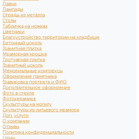
Лавки
Лампады
Ограды из металла
Столы
Табличка на ножках
Цветники
Благоустройство территории на кладбище
Бетонный цоколь
Гранитная плитка
Мраморная крошка
Тротуарная плитка
Гранитный цоколь
Мемориальные комплексы
Оформление памятника
Гравировка портрета и ФИО
Дополнительное оформление
Фото в стекле
Фотокерамика
Скульптуры на могилу
Скульптуры из литьевого мрамора
Доп. услуги
О компании
Отзывы
Политика конфиденциальности
Цены