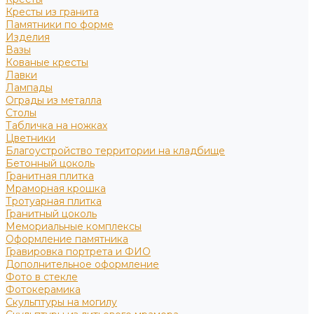
Кресты из гранита
Памятники по форме
Изделия
Вазы
Кованые кресты
Лавки
Лампады
Ограды из металла
Столы
Табличка на ножках
Цветники
Благоустройство территории на кладбище
Бетонный цоколь
Гранитная плитка
Мраморная крошка
Тротуарная плитка
Гранитный цоколь
Мемориальные комплексы
Оформление памятника
Гравировка портрета и ФИО
Дополнительное оформление
Фото в стекле
Фотокерамика
Скульптуры на могилу