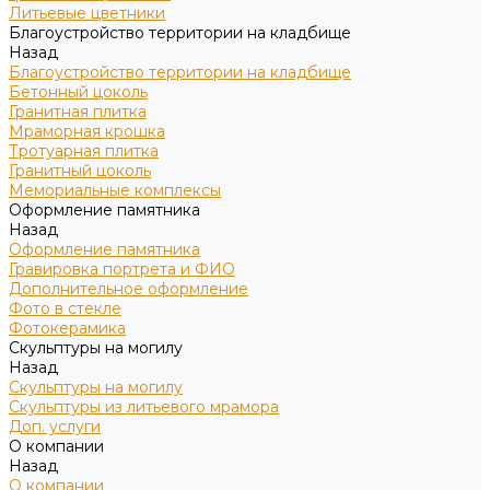
Литьевые цветники
Благоустройство территории на кладбище
Назад
Благоустройство территории на кладбище
Бетонный цоколь
Гранитная плитка
Мраморная крошка
Тротуарная плитка
Гранитный цоколь
Мемориальные комплексы
Оформление памятника
Назад
Оформление памятника
Гравировка портрета и ФИО
Дополнительное оформление
Фото в стекле
Фотокерамика
Скульптуры на могилу
Назад
Скульптуры на могилу
Скульптуры из литьевого мрамора
Доп. услуги
О компании
Назад
О компании