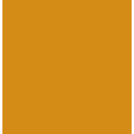
Цены
Прямые гранитные памятники
Стоимость работ по каталогу Литье
Стоимость работ по каталогу Гранит
Наши работы
Отзывы о нас
Контакты
...
Каталог товаров
Памятники из гранита
Вертикальные
Горизонтальные
Двойные
Комбинированные
Кресты
Кресты из гранита
Памятники по форме
Арка
Детские
Мусульманские
С ангелом
С лебедем
С сердцем
Изделия
Вазы