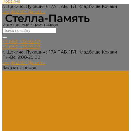
Корзина
г. Щекино, Лукашина 17А ПАВ. 1Г/1, Кладбище Кочаки
sedykh2404@mail.ru
Изготовление памятников
+7 (953) 433-92-07
+7 (953) 433-92-07
г. Щекино, Лукашина 17А ПАВ. 1Г/1, Кладбище Кочаки
Пн-Вс: 9:00-20:00
sedykh2404@mail.ru
Заказать звонок
Каталог товаров
Памятники из гранита
Вертикальные
Горизонтальные
Двойные
Комбинированные
Кресты
Кресты из гранита
Памятники по форме
Изделия
Вазы