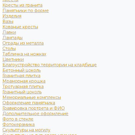
Кресты из гранита
Памятники по форме
Изделия
Вазы
Кованые кресты
Лавки
Лампады
Ограды из металла
Столы
Табличка на ножках
Цветники
Благоустройство территории на кладбище
Бетонный цоколь
Гранитная плитка
Мраморная крошка
Тротуарная плитка
Гранитный цоколь
Мемориальные комплексы
Оформление памятника
Гравировка портрета и ФИО
Дополнительное оформление
Фото в стекле
Фотокерамика
Скульптуры на могилу