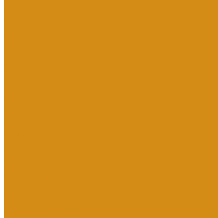
Вазы из гранита
Вазы из литьевого мрамора
Кованые кресты
Лавки
Гранитные лавки
Литьевые лавки
Лампады
Ограды из металла
Кованые ограды
Сварные ограды
Столы
Гранитные столы
Литьевые столы
Табличка на ножках
Цветники
Гранитные цветники
Литьевые цветники
Благоустройство территории на кладбище
Бетонный цоколь
Гранитная плитка
Мраморная крошка
Тротуарная плитка
Гранитный цоколь
Мемориальные комплексы
Оформление памятника