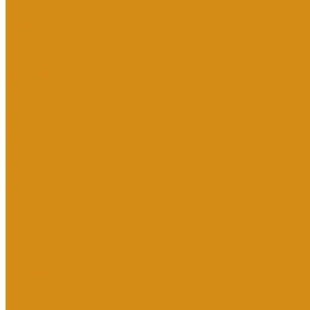
Кованые кресты
Лавки
Лампады
Ограды из металла
Столы
Табличка на ножках
Цветники
Благоустройство территории на кладбище
Бетонный цоколь
Гранитная плитка
Мраморная крошка
Тротуарная плитка
Гранитный цоколь
Мемориальные комплексы
Оформление памятника
Гравировка портрета и ФИО
Дополнительное оформление
Фото в стекле
Фотокерамика
Скульптуры на могилу
Скульптуры из литьевого мрамора
Доп. услуги
О компании
Отзывы
Политика конфиденциальности