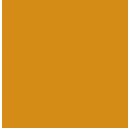
Цены
Прямые гранитные памятники
Стоимость работ по каталогу Литье
Стоимость работ по каталогу Гранит
Наши работы
Отзывы о нас
Контакты
...
Каталог товаров
Памятники из гранита
Вертикальные
Горизонтальные
Двойные
Комбинированные
Кресты
Кресты из гранита
Памятники по форме
Арка
Детские
Мусульманские
С ангелом
С лебедем
С сердцем
Изделия
Вазы