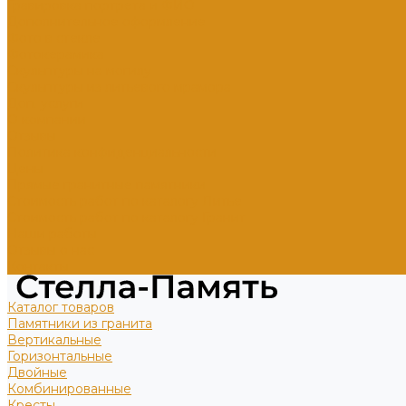
Гравировка портрета и ФИО
Дополнительное оформление
Фото в стекле
Фотокерамика
Скульптуры на могилу
Скульптуры из литьевого мрамора
Доп. услуги
О компании
Отзывы
Политика конфиденциальности
Цены
Прямые гранитные памятники
Стоимость работ по каталогу Литье
Стоимость работ по каталогу Гранит
Наши работы
Отзывы о нас
Контакты
Каталог товаров
Памятники из гранита
Вертикальные
Горизонтальные
Двойные
Комбинированные
Кресты