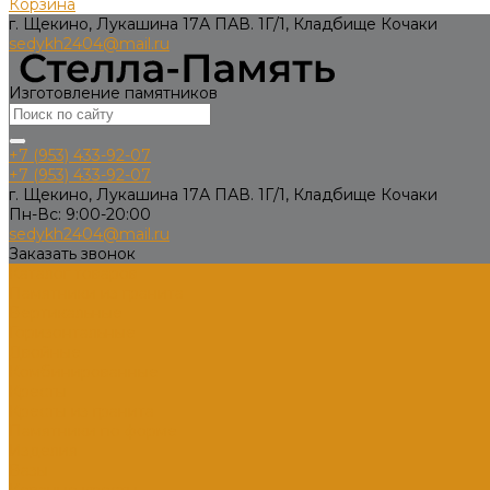
Корзина
г. Щекино, Лукашина 17А ПАВ. 1Г/1, Кладбище Кочаки
sedykh2404@mail.ru
Изготовление памятников
+7 (953) 433-92-07
+7 (953) 433-92-07
г. Щекино, Лукашина 17А ПАВ. 1Г/1, Кладбище Кочаки
Пн-Вс: 9:00-20:00
sedykh2404@mail.ru
Заказать звонок
Каталог товаров
Памятники из гранита
Вертикальные
Горизонтальные
Двойные
Комбинированные
Кресты
Кресты из гранита
Памятники по форме
Изделия
Вазы