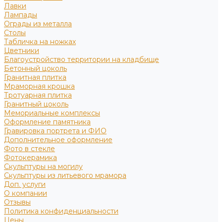
Лавки
Лампады
Ограды из металла
Столы
Табличка на ножках
Цветники
Благоустройство территории на кладбище
Бетонный цоколь
Гранитная плитка
Мраморная крошка
Тротуарная плитка
Гранитный цоколь
Мемориальные комплексы
Оформление памятника
Гравировка портрета и ФИО
Дополнительное оформление
Фото в стекле
Фотокерамика
Скульптуры на могилу
Скульптуры из литьевого мрамора
Доп. услуги
О компании
Отзывы
Политика конфиденциальности
Цены