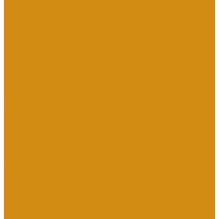
Цены
Прямые гранитные памятники
Стоимость работ по каталогу Литье
Стоимость работ по каталогу Гранит
Наши работы
Отзывы о нас
Контакты
...
Каталог товаров
Памятники из гранита
Вертикальные
Горизонтальные
Двойные
Комбинированные
Кресты
Кресты из гранита
Памятники по форме
Арка
Детские
Мусульманские
С ангелом
С лебедем
С сердцем
Изделия
Вазы