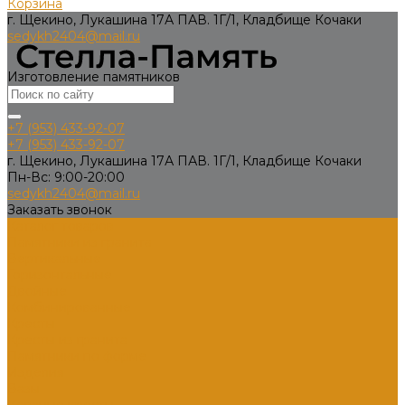
Корзина
г. Щекино, Лукашина 17А ПАВ. 1Г/1, Кладбище Кочаки
sedykh2404@mail.ru
Изготовление памятников
+7 (953) 433-92-07
+7 (953) 433-92-07
г. Щекино, Лукашина 17А ПАВ. 1Г/1, Кладбище Кочаки
Пн-Вс: 9:00-20:00
sedykh2404@mail.ru
Заказать звонок
Каталог товаров
Памятники из гранита
Вертикальные
Горизонтальные
Двойные
Комбинированные
Кресты
Кресты из гранита
Памятники по форме
Изделия
Вазы