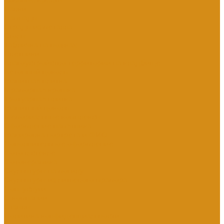
Кованые кресты
Лавки
Лампады
Ограды из металла
Столы
Табличка на ножках
Цветники
Благоустройство территории на кладбище
Бетонный цоколь
Гранитная плитка
Мраморная крошка
Тротуарная плитка
Гранитный цоколь
Мемориальные комплексы
Оформление памятника
Гравировка портрета и ФИО
Дополнительное оформление
Фото в стекле
Фотокерамика
Скульптуры на могилу
Скульптуры из литьевого мрамора
Доп. услуги
О компании
Отзывы
Политика конфиденциальности