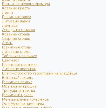
Вазы из литьевого мрамора
Кованые кресты
Лавки
Гранитные лавки
Литьевые лавки
Лампады
Ограды из металла
Кованые ограды
Сварные ограды
Столы
Гранитные столы
Литьевые столы
Табличка на ножках
Цветники
Гранитные цветники
Литьевые цветники
Благоустройство территории на кладбище
Бетонный цоколь
Гранитная плитка
Мраморная крошка
Тротуарная плитка
Гранитный цоколь
Мемориальные комплексы
Оформление памятника