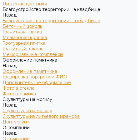
Литьевые цветники
Благоустройство территории на кладбище
Назад
Благоустройство территории на кладбище
Бетонный цоколь
Гранитная плитка
Мраморная крошка
Тротуарная плитка
Гранитный цоколь
Мемориальные комплексы
Оформление памятника
Назад
Оформление памятника
Гравировка портрета и ФИО
Дополнительное оформление
Фото в стекле
Фотокерамика
Скульптуры на могилу
Назад
Скульптуры на могилу
Скульптуры из литьевого мрамора
Доп. услуги
О компании
Назад
О компании