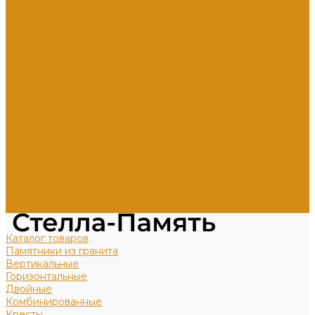
Гравировка портрета и ФИО
Дополнительное оформление
Фото в стекле
Фотокерамика
Скульптуры на могилу
Скульптуры из литьевого мрамора
Доп. услуги
О компании
Отзывы
Политика конфиденциальности
Цены
Прямые гранитные памятники
Стоимость работ по каталогу Литье
Стоимость работ по каталогу Гранит
Наши работы
Отзывы о нас
Контакты
Каталог товаров
Памятники из гранита
Вертикальные
Горизонтальные
Двойные
Комбинированные
Кресты