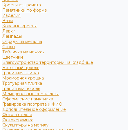
Кресты из гранита
Памятники по форме
Изделия
Вазы
Кованые кресты
Лавки
Лампады
Ограды из металла
Столы
Табличка на ножках
Цветники
Благоустройство территории на кладбище
Бетонный цоколь
Гранитная плитка
Мраморная крошка
Тротуарная плитка
Гранитный цоколь
Мемориальные комплексы
Оформление памятника
Гравировка портрета и ФИО
Дополнительное оформление
Фото в стекле
Фотокерамика
Скульптуры на могилу