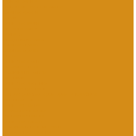
Вазы из гранита
Вазы из литьевого мрамора
Кованые кресты
Лавки
Гранитные лавки
Литьевые лавки
Лампады
Ограды из металла
Кованые ограды
Сварные ограды
Столы
Гранитные столы
Литьевые столы
Табличка на ножках
Цветники
Гранитные цветники
Литьевые цветники
Благоустройство территории на кладбище
Бетонный цоколь
Гранитная плитка
Мраморная крошка
Тротуарная плитка
Гранитный цоколь
Мемориальные комплексы
Оформление памятника