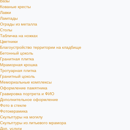
Вазы
Кованые кресты
Лавки
Лампады
Ограды из металла
Столы
Табличка на ножках
Цветники
Благоустройство территории на кладбище
Бетонный цоколь
Гранитная плитка
Мраморная крошка
Тротуарная плитка
Гранитный цоколь
Мемориальные комплексы
Оформление памятника
Гравировка портрета и ФИО
Дополнительное оформление
Фото в стекле
Фотокерамика
Скульптуры на могилу
Скульптуры из литьевого мрамора
Доп. услуги