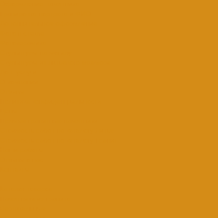
Оформление памятника
Гравировка портрета и ФИО
Дополнительное оформление
Фото в стекле
Фотокерамика
Скульптуры на могилу
Скульптуры из литьевого мрамора
Доп. услуги
О компании
Отзывы
Политика конфиденциальности
Цены
Прямые гранитные памятники
Стоимость работ по каталогу Литье
Стоимость работ по каталогу Гранит
Наши работы
Отзывы о нас
Контакты
...
Каталог товаров
Памятники из гранита
Вертикальные
Горизонтальные