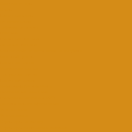
Сварные ограды
Столы
Гранитные столы
Литьевые столы
Табличка на ножках
Цветники
Гранитные цветники
Литьевые цветники
Благоустройство территории на кладбище
Бетонный цоколь
Гранитная плитка
Мраморная крошка
Тротуарная плитка
Гранитный цоколь
Мемориальные комплексы
Оформление памятника
Гравировка портрета и ФИО
Дополнительное оформление
Фото в стекле
Фотокерамика
Скульптуры на могилу
Скульптуры из литьевого мрамора