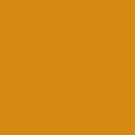
Горизонтальные
Двойные
Комбинированные
Кресты
Кресты из гранита
Памятники по форме
Изделия
Вазы
Кованые кресты
Лавки
Лампады
Ограды из металла
Столы
Табличка на ножках
Цветники
Благоустройство территории на кладбище
Бетонный цоколь
Гранитная плитка
Мраморная крошка
Тротуарная плитка
Гранитный цоколь
Мемориальные комплексы