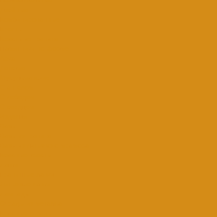
Двойные
Комбинированные
Кресты
Кресты из гранита
Памятники по форме
Арка
Детские
Мусульманские
С ангелом
С лебедем
С сердцем
Изделия
Вазы
Вазы из гранита
Вазы из литьевого мрамора
Кованые кресты
Лавки
Гранитные лавки
Литьевые лавки
Лампады
Ограды из металла
Кованые ограды