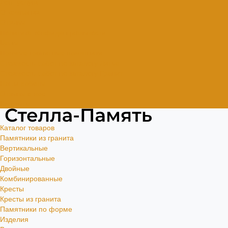
Доп. услуги
О компании
Отзывы
Политика конфиденциальности
Цены
Прямые гранитные памятники
Стоимость работ по каталогу Литье
Стоимость работ по каталогу Гранит
Наши работы
Отзывы о нас
Контакты
Каталог товаров
Памятники из гранита
Вертикальные
Горизонтальные
Двойные
Комбинированные
Кресты
Кресты из гранита
Памятники по форме
Изделия