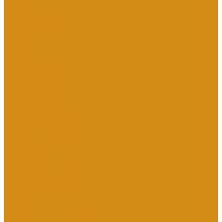
Кованые кресты
Лавки
Лампады
Ограды из металла
Столы
Табличка на ножках
Цветники
Благоустройство территории на кладбище
Бетонный цоколь
Гранитная плитка
Мраморная крошка
Тротуарная плитка
Гранитный цоколь
Мемориальные комплексы
Оформление памятника
Гравировка портрета и ФИО
Дополнительное оформление
Фото в стекле
Фотокерамика
Скульптуры на могилу
Скульптуры из литьевого мрамора
Доп. услуги
О компании
Отзывы
Политика конфиденциальности