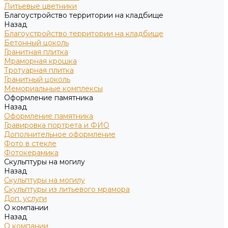
Литьевые цветники
Благоустройство территории на кладбище
Назад
Благоустройство территории на кладбище
Бетонный цоколь
Гранитная плитка
Мраморная крошка
Тротуарная плитка
Гранитный цоколь
Мемориальные комплексы
Оформление памятника
Назад
Оформление памятника
Гравировка портрета и ФИО
Дополнительное оформление
Фото в стекле
Фотокерамика
Скульптуры на могилу
Назад
Скульптуры на могилу
Скульптуры из литьевого мрамора
Доп. услуги
О компании
Назад
О компании