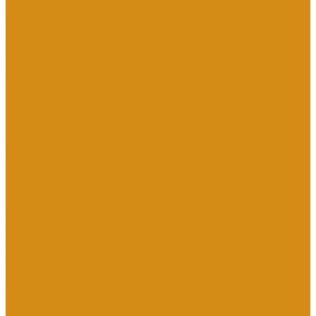
Цены
Прямые гранитные памятники
Стоимость работ по каталогу Литье
Стоимость работ по каталогу Гранит
Наши работы
Отзывы о нас
Контакты
...
Каталог товаров
Памятники из гранита
Вертикальные
Горизонтальные
Двойные
Комбинированные
Кресты
Кресты из гранита
Памятники по форме
Арка
Детские
Мусульманские
С ангелом
С лебедем
С сердцем
Изделия
Вазы