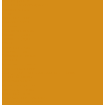
Вазы из гранита
Вазы из литьевого мрамора
Кованые кресты
Лавки
Гранитные лавки
Литьевые лавки
Лампады
Ограды из металла
Кованые ограды
Сварные ограды
Столы
Гранитные столы
Литьевые столы
Табличка на ножках
Цветники
Гранитные цветники
Литьевые цветники
Благоустройство территории на кладбище
Бетонный цоколь
Гранитная плитка
Мраморная крошка
Тротуарная плитка
Гранитный цоколь
Мемориальные комплексы
Оформление памятника