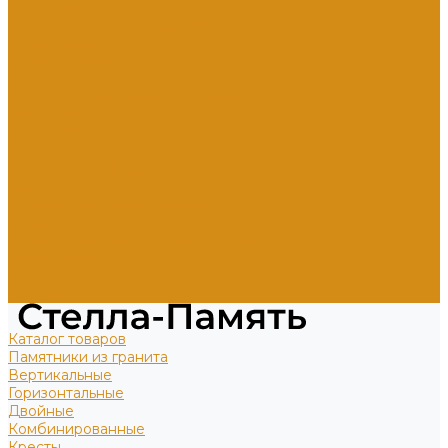
Гравировка портрета и ФИО
Дополнительное оформление
Фото в стекле
Фотокерамика
Скульптуры на могилу
Скульптуры из литьевого мрамора
Доп. услуги
О компании
Отзывы
Политика конфиденциальности
Цены
Прямые гранитные памятники
Стоимость работ по каталогу Литье
Стоимость работ по каталогу Гранит
Наши работы
Отзывы о нас
Контакты
Каталог товаров
Памятники из гранита
Вертикальные
Горизонтальные
Двойные
Комбинированные
Кресты