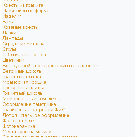
Кресты из гранита
Памятники по форме
Изделия
Вазы
Кованые кресты
Лавки
Лампады
Ограды из металла
Столы
Табличка на ножках
Цветники
Благоустройство территории на кладбище
Бетонный цоколь
Гранитная плитка
Мраморная крошка
Тротуарная плитка
Гранитный цоколь
Мемориальные комплексы
Оформление памятника
Гравировка портрета и ФИО
Дополнительное оформление
Фото в стекле
Фотокерамика
Скульптуры на могилу