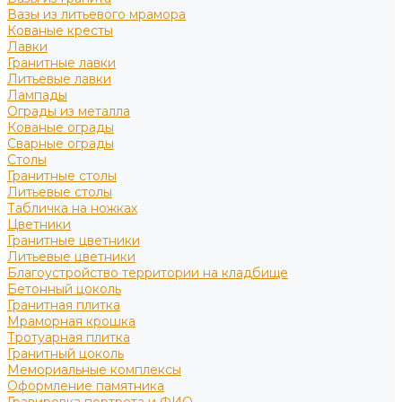
Вазы из литьевого мрамора
Кованые кресты
Лавки
Гранитные лавки
Литьевые лавки
Лампады
Ограды из металла
Кованые ограды
Сварные ограды
Столы
Гранитные столы
Литьевые столы
Табличка на ножках
Цветники
Гранитные цветники
Литьевые цветники
Благоустройство территории на кладбище
Бетонный цоколь
Гранитная плитка
Мраморная крошка
Тротуарная плитка
Гранитный цоколь
Мемориальные комплексы
Оформление памятника