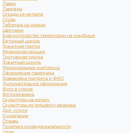
Лавки
Лампады
Ограды из металла
Столы
Табличка на ножках
Цветники
Благоустройство территории на кладбище
Бетонный цоколь
Гранитная плитка
Мраморная крошка
Тротуарная плитка
Гранитный цоколь
Мемориальные комплексы
Оформление памятника
Гравировка портрета и ФИО
Дополнительное оформление
Фото в стекле
Фотокерамика
Скульптуры на могилу
Скульптуры из литьевого мрамора
Доп. услуги
О компании
Отзывы
Политика конфиденциальности
Цены