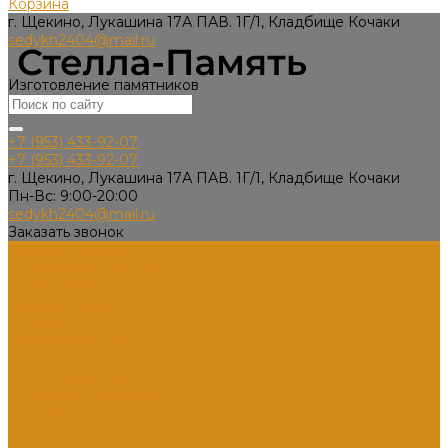
Корзина
г. Щекино, Лукашина 17А ПАВ. 1Г/1, Кладбище Кочаки
sedykh2404@mail.ru
Изготовление памятников
+7 (953) 433-92-07
+7 (953) 433-92-07
г. Щекино, Лукашина 17А ПАВ. 1Г/1, Кладбище Кочаки
Пн-Вс: 9:00-20:00
sedykh2404@mail.ru
Заказать звонок
Каталог товаров
Памятники из гранита
Вертикальные
Горизонтальные
Двойные
Комбинированные
Кресты
Кресты из гранита
Памятники по форме
Изделия
Вазы