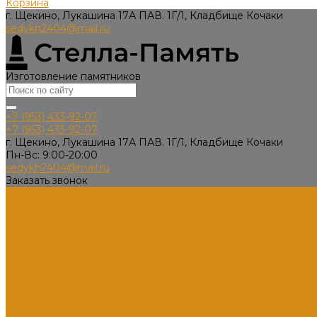
Корзина
г. Щекино, Лукашина 17А ПАВ. 1Г/1, Кладбище Кочаки
sedykh2404@mail.ru
Изготовление памятников
+7 (953) 433-92-07
+7 (953) 433-92-07
г. Щекино, Лукашина 17А ПАВ. 1Г/1, Кладбище Кочаки
Пн-Вс: 9:00-20:00
sedykh2404@mail.ru
Заказать звонок
Каталог товаров
Памятники из гранита
Вертикальные
Горизонтальные
Двойные
Комбинированные
Кресты
Кресты из гранита
Памятники по форме
Изделия