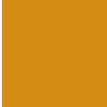
Политика конфиденциальности
Цены
Прямые гранитные памятники
Стоимость работ по каталогу Литье
Стоимость работ по каталогу Гранит
Наши работы
Отзывы о нас
Контакты
...
Каталог товаров
Памятники из гранита
Вертикальные
Горизонтальные
Двойные
Комбинированные
Кресты
Кресты из гранита
Памятники по форме
Арка
Детские
Мусульманские
С ангелом
С лебедем
С сердцем
Изделия