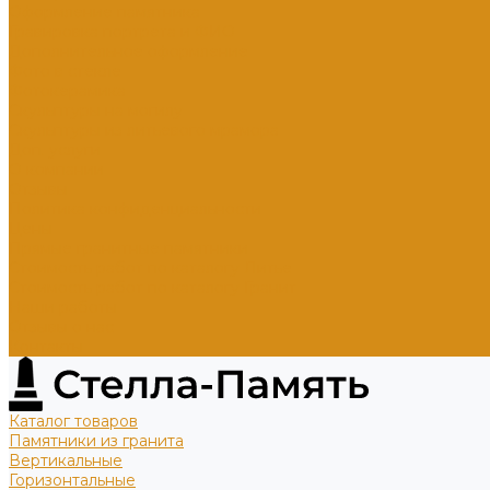
Оформление памятника
Гравировка портрета и ФИО
Дополнительное оформление
Фото в стекле
Фотокерамика
Скульптуры на могилу
Скульптуры из литьевого мрамора
Доп. услуги
О компании
Отзывы
Политика конфиденциальности
Цены
Прямые гранитные памятники
Стоимость работ по каталогу Литье
Стоимость работ по каталогу Гранит
Наши работы
Отзывы о нас
Контакты
Каталог товаров
Памятники из гранита
Вертикальные
Горизонтальные