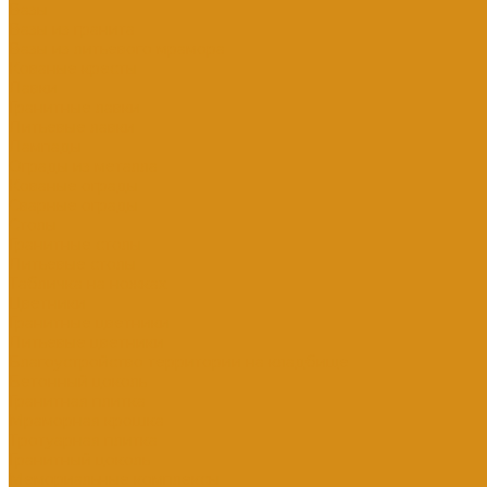
Вазы
Вазы из гранита
Вазы из литьевого мрамора
Кованые кресты
Лавки
Гранитные лавки
Литьевые лавки
Лампады
Ограды из металла
Кованые ограды
Сварные ограды
Столы
Гранитные столы
Литьевые столы
Табличка на ножках
Цветники
Гранитные цветники
Литьевые цветники
Благоустройство территории на кладбище
Бетонный цоколь
Гранитная плитка
Мраморная крошка
Тротуарная плитка
Гранитный цоколь
Мемориальные комплексы