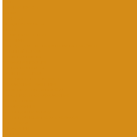
Вазы
Кованые кресты
Лавки
Лампады
Ограды из металла
Столы
Табличка на ножках
Цветники
Благоустройство территории на кладбище
Бетонный цоколь
Гранитная плитка
Мраморная крошка
Тротуарная плитка
Гранитный цоколь
Мемориальные комплексы
Оформление памятника
Гравировка портрета и ФИО
Дополнительное оформление
Фото в стекле
Фотокерамика
Скульптуры на могилу
Скульптуры из литьевого мрамора
Доп. услуги
О компании
Отзывы