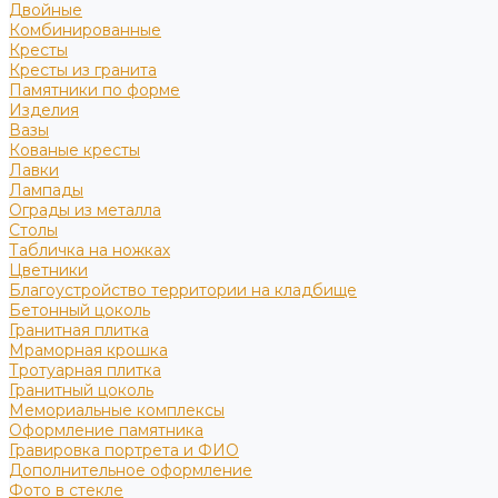
Двойные
Комбинированные
Кресты
Кресты из гранита
Памятники по форме
Изделия
Вазы
Кованые кресты
Лавки
Лампады
Ограды из металла
Столы
Табличка на ножках
Цветники
Благоустройство территории на кладбище
Бетонный цоколь
Гранитная плитка
Мраморная крошка
Тротуарная плитка
Гранитный цоколь
Мемориальные комплексы
Оформление памятника
Гравировка портрета и ФИО
Дополнительное оформление
Фото в стекле