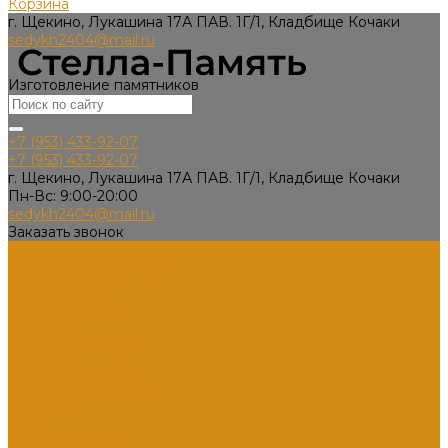
Корзина
г. Щекино, Лукашина 17А ПАВ. 1Г/1, Кладбище Кочаки
sedykh2404@mail.ru
Изготовление памятников
+7 (953) 433-92-07
+7 (953) 433-92-07
г. Щекино, Лукашина 17А ПАВ. 1Г/1, Кладбище Кочаки
Пн-Вс: 9:00-20:00
sedykh2404@mail.ru
Заказать звонок
Каталог товаров
Памятники из гранита
Вертикальные
Горизонтальные
Двойные
Комбинированные
Кресты
Кресты из гранита
Памятники по форме
Изделия
Вазы