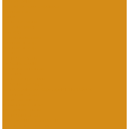
Вазы из гранита
Вазы из литьевого мрамора
Кованые кресты
Лавки
Гранитные лавки
Литьевые лавки
Лампады
Ограды из металла
Кованые ограды
Сварные ограды
Столы
Гранитные столы
Литьевые столы
Табличка на ножках
Цветники
Гранитные цветники
Литьевые цветники
Благоустройство территории на кладбище
Бетонный цоколь
Гранитная плитка
Мраморная крошка
Тротуарная плитка
Гранитный цоколь
Мемориальные комплексы
Оформление памятника