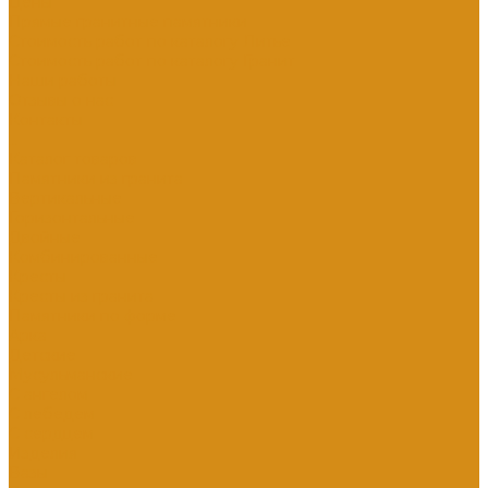
Цены
Прямые гранитные памятники
Стоимость работ по каталогу Литье
Стоимость работ по каталогу Гранит
Наши работы
Отзывы о нас
Контакты
...
Каталог товаров
Памятники из гранита
Вертикальные
Горизонтальные
Двойные
Комбинированные
Кресты
Кресты из гранита
Памятники по форме
Арка
Детские
Мусульманские
С ангелом
С лебедем
С сердцем
Изделия
Вазы