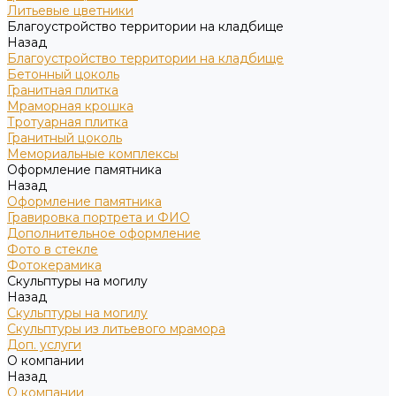
Литьевые цветники
Благоустройство территории на кладбище
Назад
Благоустройство территории на кладбище
Бетонный цоколь
Гранитная плитка
Мраморная крошка
Тротуарная плитка
Гранитный цоколь
Мемориальные комплексы
Оформление памятника
Назад
Оформление памятника
Гравировка портрета и ФИО
Дополнительное оформление
Фото в стекле
Фотокерамика
Скульптуры на могилу
Назад
Скульптуры на могилу
Скульптуры из литьевого мрамора
Доп. услуги
О компании
Назад
О компании