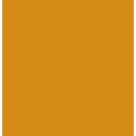
Кованые кресты
Лавки
Лампады
Ограды из металла
Столы
Табличка на ножках
Цветники
Благоустройство территории на кладбище
Бетонный цоколь
Гранитная плитка
Мраморная крошка
Тротуарная плитка
Гранитный цоколь
Мемориальные комплексы
Оформление памятника
Гравировка портрета и ФИО
Дополнительное оформление
Фото в стекле
Фотокерамика
Скульптуры на могилу
Скульптуры из литьевого мрамора
Доп. услуги
О компании
Отзывы
Политика конфиденциальности