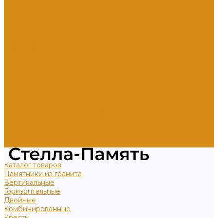
Гравировка портрета и ФИО
Дополнительное оформление
Фото в стекле
Фотокерамика
Скульптуры на могилу
Скульптуры из литьевого мрамора
Доп. услуги
О компании
Отзывы
Политика конфиденциальности
Цены
Прямые гранитные памятники
Стоимость работ по каталогу Литье
Стоимость работ по каталогу Гранит
Наши работы
Отзывы о нас
Контакты
Каталог товаров
Памятники из гранита
Вертикальные
Горизонтальные
Двойные
Комбинированные
Кресты