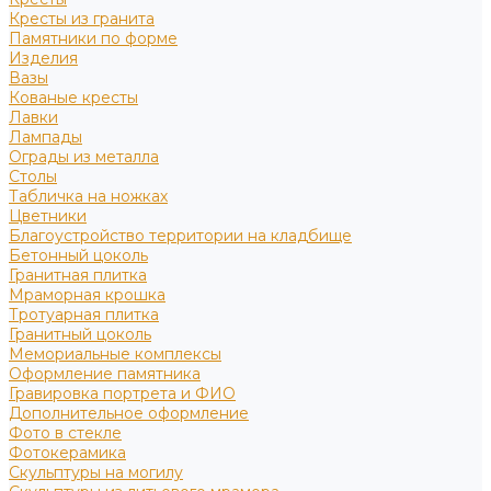
Кресты из гранита
Памятники по форме
Изделия
Вазы
Кованые кресты
Лавки
Лампады
Ограды из металла
Столы
Табличка на ножках
Цветники
Благоустройство территории на кладбище
Бетонный цоколь
Гранитная плитка
Мраморная крошка
Тротуарная плитка
Гранитный цоколь
Мемориальные комплексы
Оформление памятника
Гравировка портрета и ФИО
Дополнительное оформление
Фото в стекле
Фотокерамика
Скульптуры на могилу