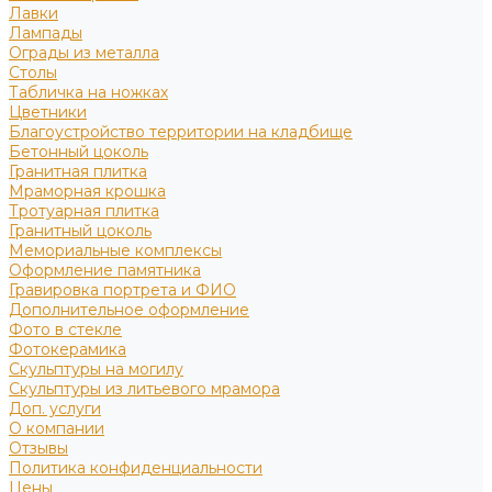
Лавки
Лампады
Ограды из металла
Столы
Табличка на ножках
Цветники
Благоустройство территории на кладбище
Бетонный цоколь
Гранитная плитка
Мраморная крошка
Тротуарная плитка
Гранитный цоколь
Мемориальные комплексы
Оформление памятника
Гравировка портрета и ФИО
Дополнительное оформление
Фото в стекле
Фотокерамика
Скульптуры на могилу
Скульптуры из литьевого мрамора
Доп. услуги
О компании
Отзывы
Политика конфиденциальности
Цены