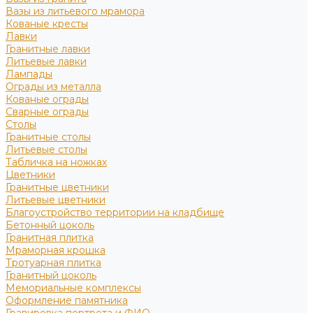
Вазы из литьевого мрамора
Кованые кресты
Лавки
Гранитные лавки
Литьевые лавки
Лампады
Ограды из металла
Кованые ограды
Сварные ограды
Столы
Гранитные столы
Литьевые столы
Табличка на ножках
Цветники
Гранитные цветники
Литьевые цветники
Благоустройство территории на кладбище
Бетонный цоколь
Гранитная плитка
Мраморная крошка
Тротуарная плитка
Гранитный цоколь
Мемориальные комплексы
Оформление памятника