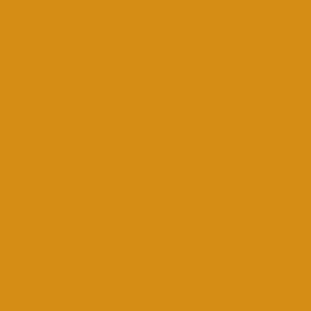
Табличка на ножках
Цветники
Гранитные цветники
Литьевые цветники
Благоустройство территории на кладбище
Бетонный цоколь
Гранитная плитка
Мраморная крошка
Тротуарная плитка
Гранитный цоколь
Мемориальные комплексы
Оформление памятника
Гравировка портрета и ФИО
Дополнительное оформление
Фото в стекле
Фотокерамика
Скульптуры на могилу
Скульптуры из литьевого мрамора
Доп. услуги
О компании
Отзывы
Политика конфиденциальности
Цены