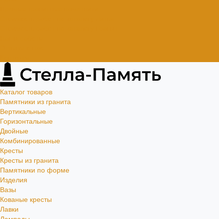
Прямые гранитные памятники
Стоимость работ по каталогу Литье
Стоимость работ по каталогу Гранит
Наши работы
Отзывы о нас
Контакты
Каталог товаров
Памятники из гранита
Вертикальные
Горизонтальные
Двойные
Комбинированные
Кресты
Кресты из гранита
Памятники по форме
Изделия
Вазы
Кованые кресты
Лавки
Лампады