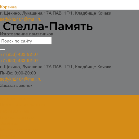
Корзина
г. Щекино, Лукашина 17А ПАВ. 1Г/1, Кладбище Кочаки
sedykh2404@mail.ru
Изготовление памятников
+7 (953) 433-92-07
+7 (953) 433-92-07
г. Щекино, Лукашина 17А ПАВ. 1Г/1, Кладбище Кочаки
Пн-Вс: 9:00-20:00
sedykh2404@mail.ru
Заказать звонок
Каталог товаров
Памятники из гранита
Вертикальные
Горизонтальные
Двойные
Комбинированные
Кресты