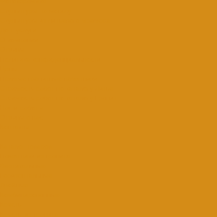
Фотокерамика
Скульптуры на могилу
Скульптуры из литьевого мрамора
Доп. услуги
О компании
Отзывы
Политика конфиденциальности
Цены
Прямые гранитные памятники
Стоимость работ по каталогу Литье
Стоимость работ по каталогу Гранит
Наши работы
Отзывы о нас
Контакты
...
Каталог товаров
Памятники из гранита
Вертикальные
Горизонтальные
Двойные
Комбинированные
Кресты
Кресты из гранита