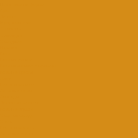
Памятники по форме
Арка
Детские
Мусульманские
С ангелом
С лебедем
С сердцем
Изделия
Вазы
Вазы из гранита
Вазы из литьевого мрамора
Кованые кресты
Лавки
Гранитные лавки
Литьевые лавки
Лампады
Ограды из металла
Кованые ограды
Сварные ограды
Столы
Гранитные столы
Литьевые столы