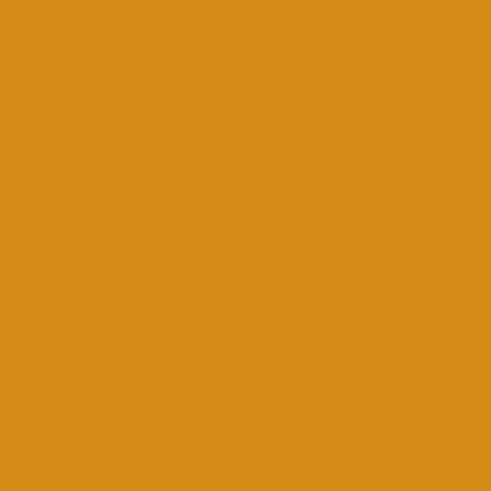
Кресты из гранита
Памятники по форме
Изделия
Вазы
Кованые кресты
Лавки
Лампады
Ограды из металла
Столы
Табличка на ножках
Цветники
Благоустройство территории на кладбище
Бетонный цоколь
Гранитная плитка
Мраморная крошка
Тротуарная плитка
Гранитный цоколь
Мемориальные комплексы
Оформление памятника
Гравировка портрета и ФИО
Дополнительное оформление
Фото в стекле