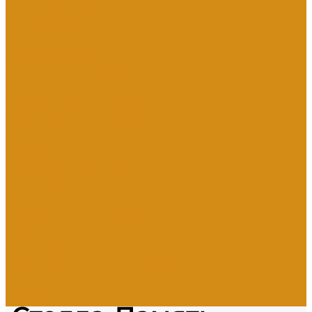
Бетонный цоколь
Гранитная плитка
Мраморная крошка
Тротуарная плитка
Гранитный цоколь
Мемориальные комплексы
Оформление памятника
Гравировка портрета и ФИО
Дополнительное оформление
Фото в стекле
Фотокерамика
Скульптуры на могилу
Скульптуры из литьевого мрамора
Доп. услуги
О компании
Отзывы
Политика конфиденциальности
Цены
Прямые гранитные памятники
Стоимость работ по каталогу Литье
Стоимость работ по каталогу Гранит
Наши работы
Отзывы о нас
Контакты