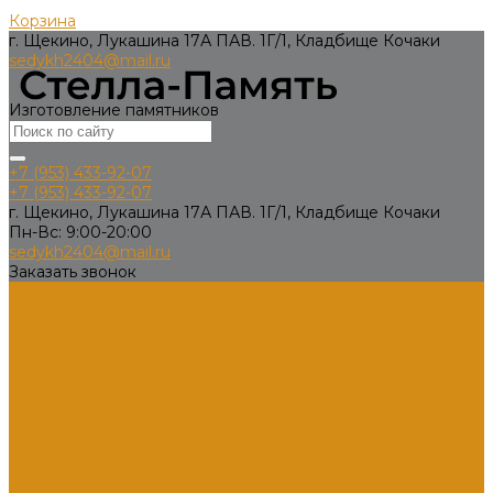
Корзина
г. Щекино, Лукашина 17А ПАВ. 1Г/1, Кладбище Кочаки
sedykh2404@mail.ru
Изготовление памятников
+7 (953) 433-92-07
+7 (953) 433-92-07
г. Щекино, Лукашина 17А ПАВ. 1Г/1, Кладбище Кочаки
Пн-Вс: 9:00-20:00
sedykh2404@mail.ru
Заказать звонок
...
Каталог товаров
Памятники из гранита
Вертикальные
Горизонтальные
Двойные
Комбинированные
Кресты
Кресты из гранита
Памятники по форме
Арка