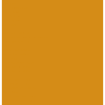
Детские
Мусульманские
С ангелом
С лебедем
С сердцем
Изделия
Вазы
Вазы из гранита
Вазы из литьевого мрамора
Кованые кресты
Лавки
Гранитные лавки
Литьевые лавки
Лампады
Ограды из металла
Кованые ограды
Сварные ограды
Столы
Гранитные столы
Литьевые столы
Табличка на ножках
Цветники
Гранитные цветники
Литьевые цветники
Благоустройство территории на кладбище