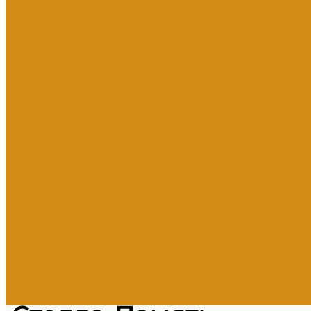
Бетонный цоколь
Гранитная плитка
Мраморная крошка
Тротуарная плитка
Гранитный цоколь
Мемориальные комплексы
Оформление памятника
Гравировка портрета и ФИО
Дополнительное оформление
Фото в стекле
Фотокерамика
Скульптуры на могилу
Скульптуры из литьевого мрамора
Доп. услуги
О компании
Отзывы
Политика конфиденциальности
Цены
Прямые гранитные памятники
Стоимость работ по каталогу Литье
Стоимость работ по каталогу Гранит
Наши работы
Отзывы о нас
Контакты