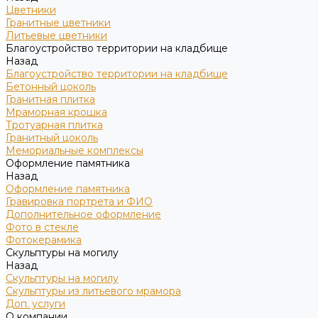
Цветники
Гранитные цветники
Литьевые цветники
Благоустройство территории на кладбище
Назад
Благоустройство территории на кладбище
Бетонный цоколь
Гранитная плитка
Мраморная крошка
Тротуарная плитка
Гранитный цоколь
Мемориальные комплексы
Оформление памятника
Назад
Оформление памятника
Гравировка портрета и ФИО
Дополнительное оформление
Фото в стекле
Фотокерамика
Скульптуры на могилу
Назад
Скульптуры на могилу
Скульптуры из литьевого мрамора
Доп. услуги
О компании