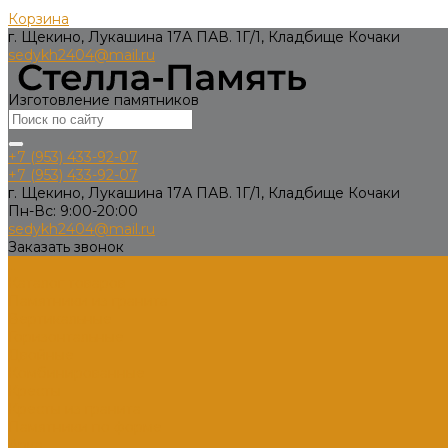
Корзина
г. Щекино, Лукашина 17А ПАВ. 1Г/1, Кладбище Кочаки
sedykh2404@mail.ru
Изготовление памятников
+7 (953) 433-92-07
+7 (953) 433-92-07
г. Щекино, Лукашина 17А ПАВ. 1Г/1, Кладбище Кочаки
Пн-Вс: 9:00-20:00
sedykh2404@mail.ru
Заказать звонок
...
Каталог товаров
Памятники из гранита
Вертикальные
Горизонтальные
Двойные
Комбинированные
Кресты
Кресты из гранита
Памятники по форме
Арка