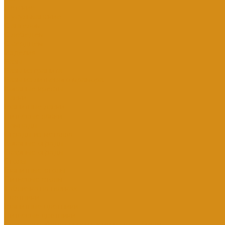
Детские
Мусульманские
С ангелом
С лебедем
С сердцем
Изделия
Вазы
Вазы из гранита
Вазы из литьевого мрамора
Кованые кресты
Лавки
Гранитные лавки
Литьевые лавки
Лампады
Ограды из металла
Кованые ограды
Сварные ограды
Столы
Гранитные столы
Литьевые столы
Табличка на ножках
Цветники
Гранитные цветники
Литьевые цветники
Благоустройство территории на кладбище