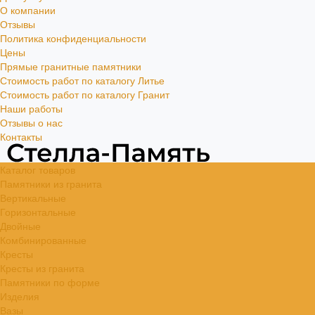
О компании
Отзывы
Политика конфиденциальности
Цены
Прямые гранитные памятники
Стоимость работ по каталогу Литье
Стоимость работ по каталогу Гранит
Наши работы
Отзывы о нас
Контакты
Каталог товаров
Памятники из гранита
Вертикальные
Горизонтальные
Двойные
Комбинированные
Кресты
Кресты из гранита
Памятники по форме
Изделия
Вазы