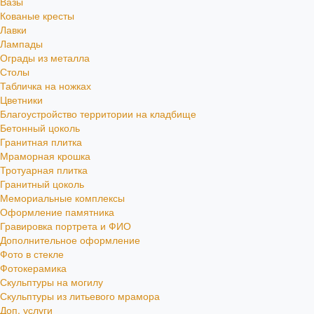
Вазы
Кованые кресты
Лавки
Лампады
Ограды из металла
Столы
Табличка на ножках
Цветники
Благоустройство территории на кладбище
Бетонный цоколь
Гранитная плитка
Мраморная крошка
Тротуарная плитка
Гранитный цоколь
Мемориальные комплексы
Оформление памятника
Гравировка портрета и ФИО
Дополнительное оформление
Фото в стекле
Фотокерамика
Скульптуры на могилу
Скульптуры из литьевого мрамора
Доп. услуги