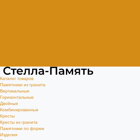
Доп. услуги
О компании
Отзывы
Политика конфиденциальности
Цены
Прямые гранитные памятники
Стоимость работ по каталогу Литье
Стоимость работ по каталогу Гранит
Наши работы
Отзывы о нас
Контакты
Каталог товаров
Памятники из гранита
Вертикальные
Горизонтальные
Двойные
Комбинированные
Кресты
Кресты из гранита
Памятники по форме
Изделия