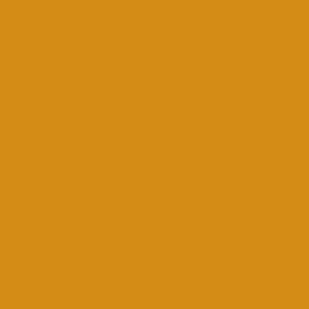
Двойные
Комбинированные
Кресты
Кресты из гранита
Памятники по форме
Арка
Детские
Мусульманские
С ангелом
С лебедем
С сердцем
Изделия
Вазы
Вазы из гранита
Вазы из литьевого мрамора
Кованые кресты
Лавки
Гранитные лавки
Литьевые лавки
Лампады
Ограды из металла
Кованые ограды