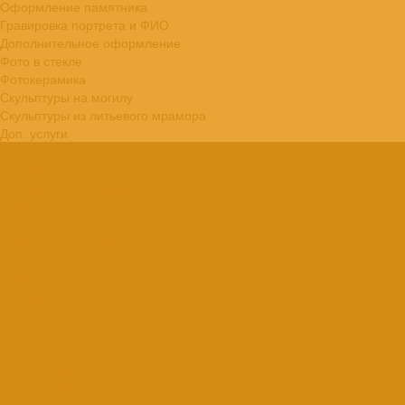
Оформление памятника
Гравировка портрета и ФИО
Дополнительное оформление
Фото в стекле
Фотокерамика
Скульптуры на могилу
Скульптуры из литьевого мрамора
Доп. услуги
О компании
Отзывы
Политика конфиденциальности
Цены
Прямые гранитные памятники
Стоимость работ по каталогу Литье
Стоимость работ по каталогу Гранит
Наши работы
Отзывы о нас
Контакты
...
Каталог товаров
Памятники из гранита
Вертикальные
Горизонтальные