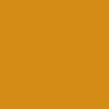
Сварные ограды
Столы
Гранитные столы
Литьевые столы
Табличка на ножках
Цветники
Гранитные цветники
Литьевые цветники
Благоустройство территории на кладбище
Бетонный цоколь
Гранитная плитка
Мраморная крошка
Тротуарная плитка
Гранитный цоколь
Мемориальные комплексы
Оформление памятника
Гравировка портрета и ФИО
Дополнительное оформление
Фото в стекле
Фотокерамика
Скульптуры на могилу
Скульптуры из литьевого мрамора