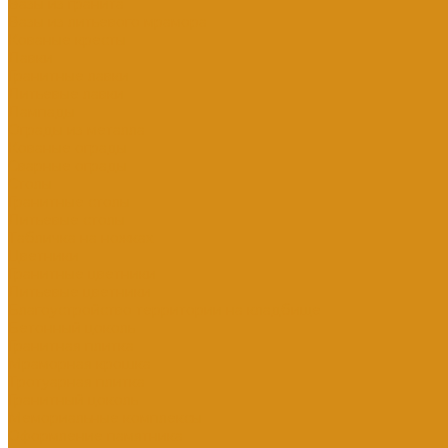
Вазы из гранита
Вазы из литьевого мрамора
Кованые кресты
Лавки
Гранитные лавки
Литьевые лавки
Лампады
Ограды из металла
Кованые ограды
Сварные ограды
Столы
Гранитные столы
Литьевые столы
Табличка на ножках
Цветники
Гранитные цветники
Литьевые цветники
Благоустройство территории на кладбище
Бетонный цоколь
Гранитная плитка
Мраморная крошка
Тротуарная плитка
Гранитный цоколь
Мемориальные комплексы
Оформление памятника