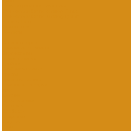
Цены
Прямые гранитные памятники
Стоимость работ по каталогу Литье
Стоимость работ по каталогу Гранит
Наши работы
Отзывы о нас
Контакты
...
Каталог товаров
Памятники из гранита
Вертикальные
Горизонтальные
Двойные
Комбинированные
Кресты
Кресты из гранита
Памятники по форме
Арка
Детские
Мусульманские
С ангелом
С лебедем
С сердцем
Изделия
Вазы