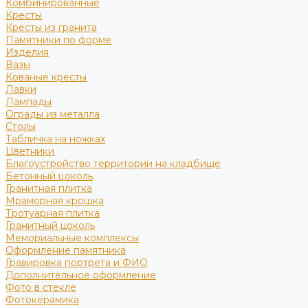
Комбинированные
Кресты
Кресты из гранита
Памятники по форме
Изделия
Вазы
Кованые кресты
Лавки
Лампады
Ограды из металла
Столы
Табличка на ножках
Цветники
Благоустройство территории на кладбище
Бетонный цоколь
Гранитная плитка
Мраморная крошка
Тротуарная плитка
Гранитный цоколь
Мемориальные комплексы
Оформление памятника
Гравировка портрета и ФИО
Дополнительное оформление
Фото в стекле
Фотокерамика