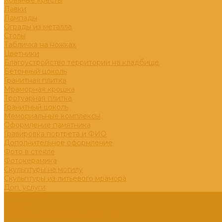
Кованые кресты
Лавки
Лампады
Ограды из металла
Столы
Табличка на ножках
Цветники
Благоустройство территории на кладбище
Бетонный цоколь
Гранитная плитка
Мраморная крошка
Тротуарная плитка
Гранитный цоколь
Мемориальные комплексы
Оформление памятника
Гравировка портрета и ФИО
Дополнительное оформление
Фото в стекле
Фотокерамика
Скульптуры на могилу
Скульптуры из литьевого мрамора
Доп. услуги
О компании
Отзывы
Политика конфиденциальности