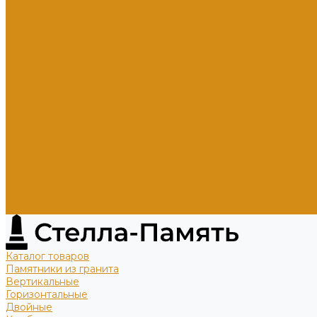
Гравировка портрета и ФИО
Дополнительное оформление
Фото в стекле
Фотокерамика
Скульптуры на могилу
Скульптуры из литьевого мрамора
Доп. услуги
О компании
Отзывы
Политика конфиденциальности
Цены
Прямые гранитные памятники
Стоимость работ по каталогу Литье
Стоимость работ по каталогу Гранит
Наши работы
Отзывы о нас
Контакты
Каталог товаров
Памятники из гранита
Вертикальные
Горизонтальные
Двойные