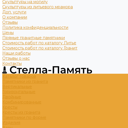
Скульптуры на могилу
Скульптуры из литьевого мрамора
Доп. услуги
О компании
Отзывы
Политика конфиденциальности
Цены
Прямые гранитные памятники
Стоимость работ по каталогу Литье
Стоимость работ по каталогу Гранит
Наши работы
Отзывы о нас
Контакты
Каталог товаров
Памятники из гранита
Вертикальные
Горизонтальные
Двойные
Комбинированные
Кресты
Кресты из гранита
Памятники по форме
Изделия
Вазы