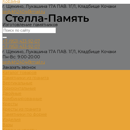
Корзина
г. Щекино, Лукашина 17А ПАВ. 1Г/1, Кладбище Кочаки
sedykh2404@mail.ru
Изготовление памятников
+7 (953) 433-92-07
+7 (953) 433-92-07
г. Щекино, Лукашина 17А ПАВ. 1Г/1, Кладбище Кочаки
Пн-Вс: 9:00-20:00
sedykh2404@mail.ru
Заказать звонок
Каталог товаров
Памятники из гранита
Вертикальные
Горизонтальные
Двойные
Комбинированные
Кресты
Кресты из гранита
Памятники по форме
Изделия
Вазы