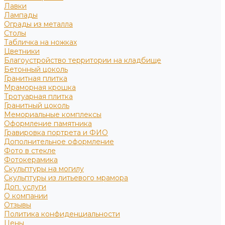
Лавки
Лампады
Ограды из металла
Столы
Табличка на ножках
Цветники
Благоустройство территории на кладбище
Бетонный цоколь
Гранитная плитка
Мраморная крошка
Тротуарная плитка
Гранитный цоколь
Мемориальные комплексы
Оформление памятника
Гравировка портрета и ФИО
Дополнительное оформление
Фото в стекле
Фотокерамика
Скульптуры на могилу
Скульптуры из литьевого мрамора
Доп. услуги
О компании
Отзывы
Политика конфиденциальности
Цены