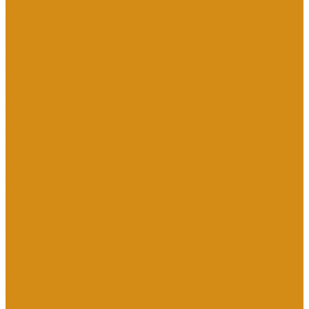
Цены
Прямые гранитные памятники
Стоимость работ по каталогу Литье
Стоимость работ по каталогу Гранит
Наши работы
Отзывы о нас
Контакты
...
Каталог товаров
Памятники из гранита
Вертикальные
Горизонтальные
Двойные
Комбинированные
Кресты
Кресты из гранита
Памятники по форме
Арка
Детские
Мусульманские
С ангелом
С лебедем
С сердцем
Изделия
Вазы