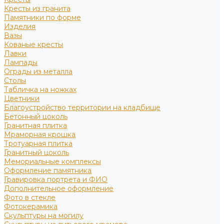
Кресты из гранита
Памятники по форме
Изделия
Вазы
Кованые кресты
Лавки
Лампады
Ограды из металла
Столы
Табличка на ножках
Цветники
Благоустройство территории на кладбище
Бетонный цоколь
Гранитная плитка
Мраморная крошка
Тротуарная плитка
Гранитный цоколь
Мемориальные комплексы
Оформление памятника
Гравировка портрета и ФИО
Дополнительное оформление
Фото в стекле
Фотокерамика
Скульптуры на могилу