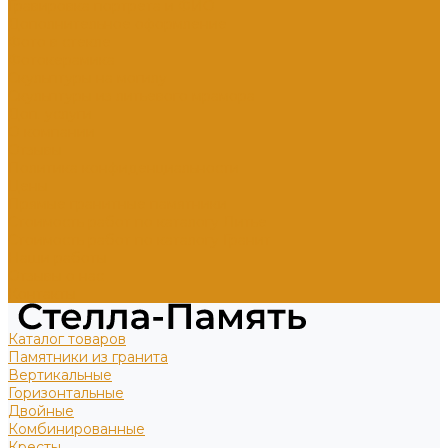
Гравировка портрета и ФИО
Дополнительное оформление
Фото в стекле
Фотокерамика
Скульптуры на могилу
Скульптуры из литьевого мрамора
Доп. услуги
О компании
Отзывы
Политика конфиденциальности
Цены
Прямые гранитные памятники
Стоимость работ по каталогу Литье
Стоимость работ по каталогу Гранит
Наши работы
Отзывы о нас
Контакты
Каталог товаров
Памятники из гранита
Вертикальные
Горизонтальные
Двойные
Комбинированные
Кресты