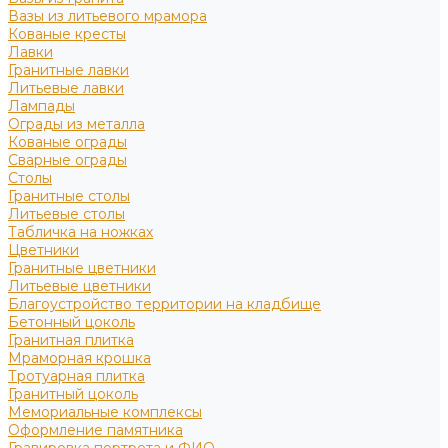
Вазы из литьевого мрамора
Кованые кресты
Лавки
Гранитные лавки
Литьевые лавки
Лампады
Ограды из металла
Кованые ограды
Сварные ограды
Столы
Гранитные столы
Литьевые столы
Табличка на ножках
Цветники
Гранитные цветники
Литьевые цветники
Благоустройство территории на кладбище
Бетонный цоколь
Гранитная плитка
Мраморная крошка
Тротуарная плитка
Гранитный цоколь
Мемориальные комплексы
Оформление памятника