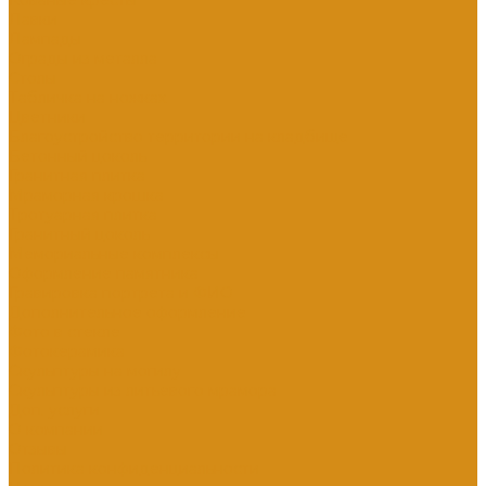
Кованые кресты
Лавки
Лампады
Ограды из металла
Столы
Табличка на ножках
Цветники
Благоустройство территории на кладбище
Бетонный цоколь
Гранитная плитка
Мраморная крошка
Тротуарная плитка
Гранитный цоколь
Мемориальные комплексы
Оформление памятника
Гравировка портрета и ФИО
Дополнительное оформление
Фото в стекле
Фотокерамика
Скульптуры на могилу
Скульптуры из литьевого мрамора
Доп. услуги
О компании
Отзывы
Политика конфиденциальности