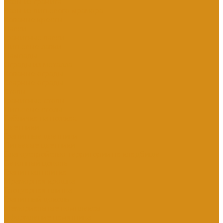
Вазы из гранита
Вазы из литьевого мрамора
Кованые кресты
Лавки
Гранитные лавки
Литьевые лавки
Лампады
Ограды из металла
Кованые ограды
Сварные ограды
Столы
Гранитные столы
Литьевые столы
Табличка на ножках
Цветники
Гранитные цветники
Литьевые цветники
Благоустройство территории на кладбище
Бетонный цоколь
Гранитная плитка
Мраморная крошка
Тротуарная плитка
Гранитный цоколь
Мемориальные комплексы
Оформление памятника