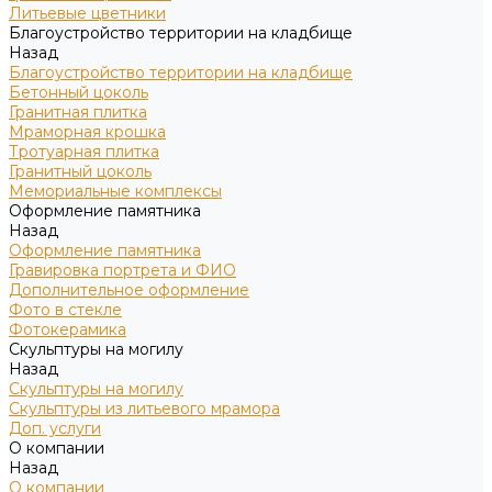
Литьевые цветники
Благоустройство территории на кладбище
Назад
Благоустройство территории на кладбище
Бетонный цоколь
Гранитная плитка
Мраморная крошка
Тротуарная плитка
Гранитный цоколь
Мемориальные комплексы
Оформление памятника
Назад
Оформление памятника
Гравировка портрета и ФИО
Дополнительное оформление
Фото в стекле
Фотокерамика
Скульптуры на могилу
Назад
Скульптуры на могилу
Скульптуры из литьевого мрамора
Доп. услуги
О компании
Назад
О компании