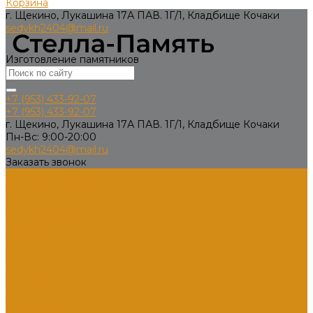
Корзина
г. Щекино, Лукашина 17А ПАВ. 1Г/1, Кладбище Кочаки
sedykh2404@mail.ru
Изготовление памятников
+7 (953) 433-92-07
+7 (953) 433-92-07
г. Щекино, Лукашина 17А ПАВ. 1Г/1, Кладбище Кочаки
Пн-Вс: 9:00-20:00
sedykh2404@mail.ru
Заказать звонок
Каталог товаров
Памятники из гранита
Вертикальные
Горизонтальные
Двойные
Комбинированные
Кресты
Кресты из гранита
Памятники по форме
Изделия
Вазы