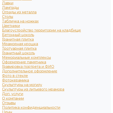
Лавки
Лампады
Ограды из металла
Столы
Табличка на ножках
Цветники
Благоустройство территории на кладбище
Бетонный цоколь
Гранитная плитка
Мраморная крошка
Тротуарная плитка
Гранитный цоколь
Мемориальные комплексы
Оформление памятника
Гравировка портрета и ФИО
Дополнительное оформление
Фото в стекле
Фотокерамика
Скульптуры на могилу
Скульптуры из литьевого мрамора
Доп. услуги
О компании
Отзывы
Политика конфиденциальности
Цены