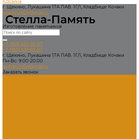
Корзина
г. Щекино, Лукашина 17А ПАВ. 1Г/1, Кладбище Кочаки
sedykh2404@mail.ru
Изготовление памятников
+7 (953) 433-92-07
+7 (953) 433-92-07
г. Щекино, Лукашина 17А ПАВ. 1Г/1, Кладбище Кочаки
Пн-Вс: 9:00-20:00
sedykh2404@mail.ru
Заказать звонок
Каталог товаров
Памятники из гранита
Вертикальные
Горизонтальные
Двойные
Комбинированные
Кресты
Кресты из гранита
Памятники по форме
Изделия
Вазы