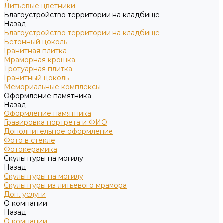
Литьевые цветники
Благоустройство территории на кладбище
Назад
Благоустройство территории на кладбище
Бетонный цоколь
Гранитная плитка
Мраморная крошка
Тротуарная плитка
Гранитный цоколь
Мемориальные комплексы
Оформление памятника
Назад
Оформление памятника
Гравировка портрета и ФИО
Дополнительное оформление
Фото в стекле
Фотокерамика
Скульптуры на могилу
Назад
Скульптуры на могилу
Скульптуры из литьевого мрамора
Доп. услуги
О компании
Назад
О компании