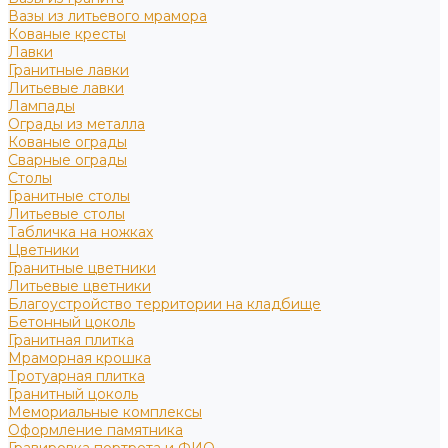
Вазы из литьевого мрамора
Кованые кресты
Лавки
Гранитные лавки
Литьевые лавки
Лампады
Ограды из металла
Кованые ограды
Сварные ограды
Столы
Гранитные столы
Литьевые столы
Табличка на ножках
Цветники
Гранитные цветники
Литьевые цветники
Благоустройство территории на кладбище
Бетонный цоколь
Гранитная плитка
Мраморная крошка
Тротуарная плитка
Гранитный цоколь
Мемориальные комплексы
Оформление памятника