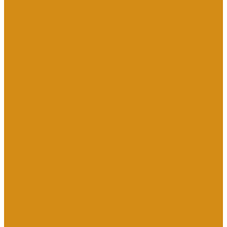
Цены
Прямые гранитные памятники
Стоимость работ по каталогу Литье
Стоимость работ по каталогу Гранит
Наши работы
Отзывы о нас
Контакты
...
Каталог товаров
Памятники из гранита
Вертикальные
Горизонтальные
Двойные
Комбинированные
Кресты
Кресты из гранита
Памятники по форме
Арка
Детские
Мусульманские
С ангелом
С лебедем
С сердцем
Изделия
Вазы