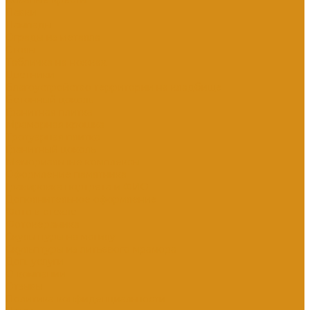
Кованые кресты
Лавки
Лампады
Ограды из металла
Столы
Табличка на ножках
Цветники
Благоустройство территории на кладбище
Бетонный цоколь
Гранитная плитка
Мраморная крошка
Тротуарная плитка
Гранитный цоколь
Мемориальные комплексы
Оформление памятника
Гравировка портрета и ФИО
Дополнительное оформление
Фото в стекле
Фотокерамика
Скульптуры на могилу
Скульптуры из литьевого мрамора
Доп. услуги
О компании
Отзывы
Политика конфиденциальности