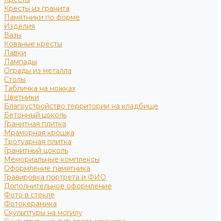
Кресты из гранита
Памятники по форме
Изделия
Вазы
Кованые кресты
Лавки
Лампады
Ограды из металла
Столы
Табличка на ножках
Цветники
Благоустройство территории на кладбище
Бетонный цоколь
Гранитная плитка
Мраморная крошка
Тротуарная плитка
Гранитный цоколь
Мемориальные комплексы
Оформление памятника
Гравировка портрета и ФИО
Дополнительное оформление
Фото в стекле
Фотокерамика
Скульптуры на могилу