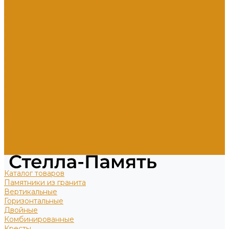
Гравировка портрета и ФИО
Дополнительное оформление
Фото в стекле
Фотокерамика
Скульптуры на могилу
Скульптуры из литьевого мрамора
Доп. услуги
О компании
Отзывы
Политика конфиденциальности
Цены
Прямые гранитные памятники
Стоимость работ по каталогу Литье
Стоимость работ по каталогу Гранит
Наши работы
Отзывы о нас
Контакты
Каталог товаров
Памятники из гранита
Вертикальные
Горизонтальные
Двойные
Комбинированные
Кресты